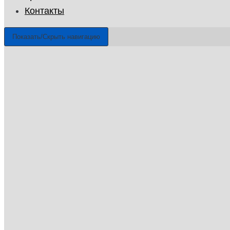
Контакты
Показать/Скрыть навигацию
ГУП «Санэпидемстанция»
г. Санкт-Петербург, удельный проспект, 34, 194214
Email: info@gup-ses.ru
Санкт-Петербург
Ваш город