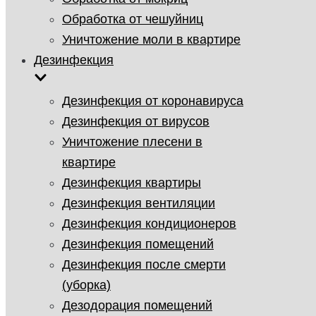
Обработка от чешуйниц
Уничтожение моли в квартире
Дезинфекция
Дезинфекция от коронавируса
Дезинфекция от вирусов
Уничтожение плесени в
квартире
Дезинфекция квартиры
Дезинфекция вентиляции
Дезинфекция кондиционеров
Дезинфекция помещений
Дезинфекция после смерти
(уборка)
Дезодорация помещений