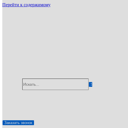
Перейти к содержимому
ГУП «Санэпидемстанция»
г. Санкт-Петербург, удельный проспект, 34, 194214
Email: info@gup-ses.ru
Санкт-Петербург
Ваш город
Искать...
✆
+7 (812) 245-36-63
🖂
info@gup-ses.ru
Заказать звонок