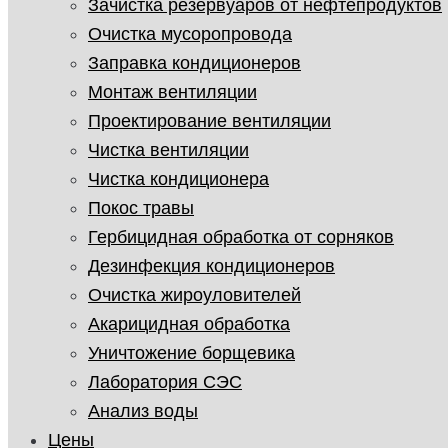
Зачистка резервуаров от нефтепродуктов
Очистка мусоропровода
Заправка кондиционеров
Монтаж вентиляции
Проектирование вентиляции
Чистка вентиляции
Чистка кондиционера
Покос травы
Гербицидная обработка от сорняков
Дезинфекция кондиционеров
Очистка жироуловителей
Акарицидная обработка
Уничтожение борщевика
Лаборатория СЭС
Анализ воды
Цены