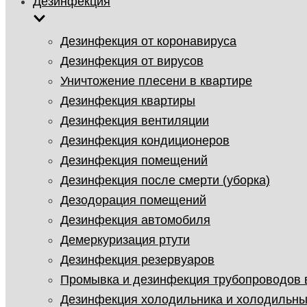
Дезинфекция
Дезинфекция от коронавируса
Дезинфекция от вирусов
Уничтожение плесени в квартире
Дезинфекция квартиры
Дезинфекция вентиляции
Дезинфекция кондиционеров
Дезинфекция помещений
Дезинфекция после смерти (уборка)
Дезодорация помещений
Дезинфекция автомобиля
Демеркуризация ртути
Дезинфекция резервуаров
Промывка и дезинфекция трубопроводов
Дезинфекция холодильника и холодильны