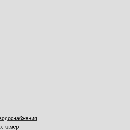
 водоснабжения
х камер